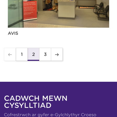
AVIS
1
3
2
CADWCH MEWN
CYSYLLTIAD
Cofrestrwch ar gyfer e-Gylchlythyr Croeso