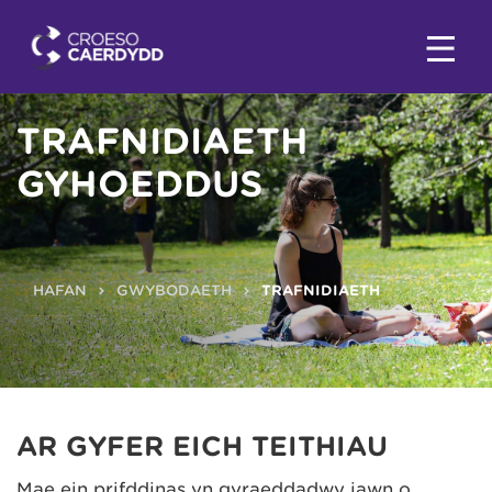
TRAFNIDIAETH
GYHOEDDUS
HAFAN
GWYBODAETH
TRAFNIDIAETH
AR GYFER EICH TEITHIAU
Mae ein prifddinas yn gyraeddadwy iawn o