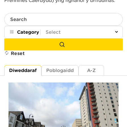
Frenhines Caerdydd) yng nghanol y brifddinas.
Search
Category
Reset
Diweddaraf
Poblogaidd
A-Z