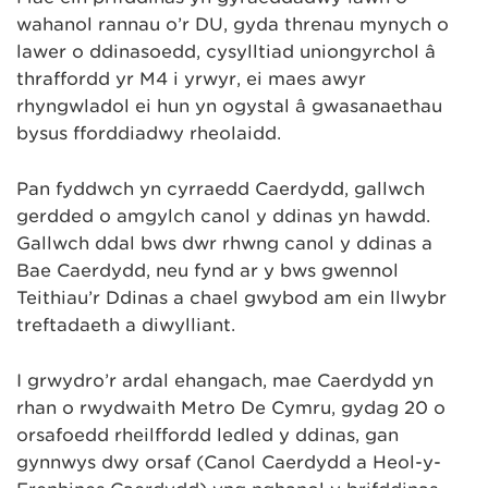
wahanol rannau o’r DU, gyda threnau mynych o
lawer o ddinasoedd, cysylltiad uniongyrchol â
thraffordd yr M4 i yrwyr, ei maes awyr
rhyngwladol ei hun yn ogystal â gwasanaethau
bysus fforddiadwy rheolaidd.
Pan fyddwch yn cyrraedd Caerdydd, gallwch
gerdded o amgylch canol y ddinas yn hawdd.
Gallwch ddal bws dŵr rhwng canol y ddinas a
Bae Caerdydd, neu fynd ar y bws gwennol
Teithiau’r Ddinas a chael gwybod am ein llwybr
treftadaeth a diwylliant.
I grwydro’r ardal ehangach, mae Caerdydd yn
rhan o rwydwaith Metro De Cymru, gydag 20 o
orsafoedd rheilffordd ledled y ddinas, gan
gynnwys dwy orsaf (Canol Caerdydd a Heol-y-